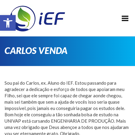
SOBRE O IEF
Barra de Ferramentas Aberta
ALUNOS
REALIZAÇÕES
EVENTOS
CARLOS VENDA
PATROCINADORES
FAÇA PARTE !
TRANSPARÊNCIA
Sou pai do Carlos, ex. Aluno do IEF. Estou passando para
agradecer a dedicação e esforço de todos que apoiaram meu
CONTATO
Filho, sei que ele sempre foi capaz de chegar aonde chegou,
mais sei também que sem a ajuda de vocês isso seria quase
E-BOOK IEF
impossível, pois jamais eu conseguiria pagar os estudos dele.
Bom hoje ele conseguiu a tão sonhada bolsa de estudo na
UNIVAP está cursando ENGENHARIA DE PRODUÇÃO. Mais
uma vez obrigado que Deus abençoe a todos que nos ajudaram
vou ser eternamente grato. Obrigado.