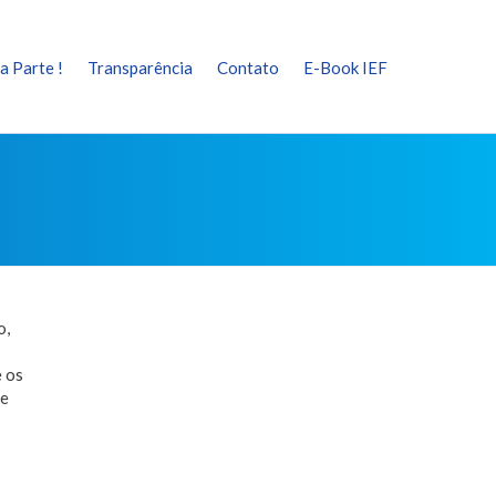
a Parte !
Transparência
Contato
E-Book IEF
o,
e os
de