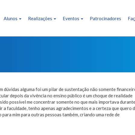
Alunos
Realizações
Eventos
Patrocinadores
Faç
em dúvidas alguma foi um pilar de sustentação não somente financeir
lar depois da vivência no ensino público é um choque de realidade
ia sido possível me concentrar somente no que mais importava durant
ir a faculdade, tenho apenas agradecimentos e a certeza que quero 
to para mim para outras pessoas também, criando uma rede de