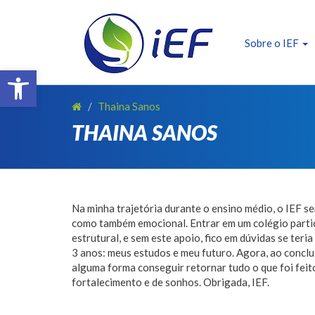
SOBRE O IEF
ALUNOS
Sobre o IEF
Barra de Ferramentas Aberta
REALIZAÇÕES
EVENTOS
Thaina Sanos
THAINA SANOS
PATROCINADORES
FAÇA PARTE !
TRANSPARÊNCIA
Na minha trajetória durante o ensino médio, o IEF s
CONTATO
como também emocional. Entrar em um colégio particu
estrutural, e sem este apoio, fico em dúvidas se ter
E-BOOK IEF
3 anos: meus estudos e meu futuro. Agora, ao conclu
alguma forma conseguir retornar tudo o que foi fei
fortalecimento e de sonhos. Obrigada, IEF.