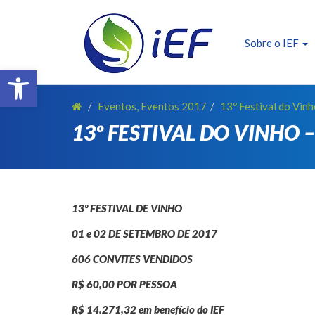
SOBRE O IEF
ALUNOS
Sobre o IEF
Barra de Ferramentas Aberta
REALIZAÇÕES
EVENTOS
Eventos
,
Eventos 2017
13º Festival do Vin
13º FESTIVAL DO VINHO 
PATROCINADORES
FAÇA PARTE !
TRANSPARÊNCIA
13º FESTIVAL DE VINHO
CONTATO
01 e 02 DE SETEMBRO DE 2017
E-BOOK IEF
606 CONVITES VENDIDOS
R$ 60,00 POR PESSOA
R$ 14.271,32 em benefício do IEF