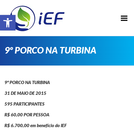
SOBRE O IEF
Barra de Ferramentas Aberta
ALUNOS
REALIZAÇÕES
EVENTOS
9º PORCO NA TURBINA
PATROCINADORES
FAÇA PARTE !
TRANSPARÊNCIA
9º PORCO NA TURBINA
CONTATO
31 DE MAIO DE 2015
E-BOOK IEF
595 PARTICIPANTES
R$ 60,00 POR PESSOA
R$ 6.700,00 em benefício do IEF