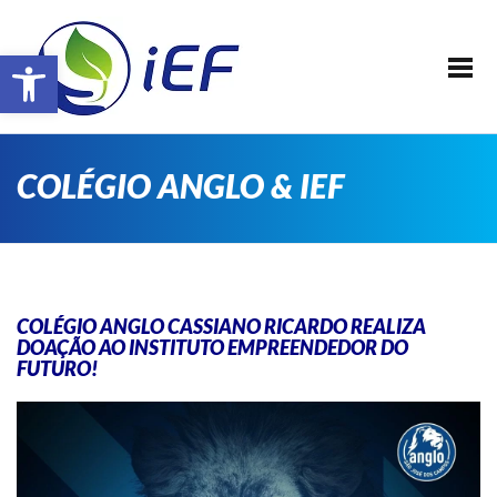
SOBRE O IEF
Barra de Ferramentas Aberta
ALUNOS
REALIZAÇÕES
EVENTOS
COLÉGIO ANGLO & IEF
PATROCINADORES
FAÇA PARTE !
TRANSPARÊNCIA
COLÉGIO ANGLO CASSIANO RICARDO REALIZA
CONTATO
DOAÇÃO AO INSTITUTO EMPREENDEDOR DO
FUTURO!
E-BOOK IEF