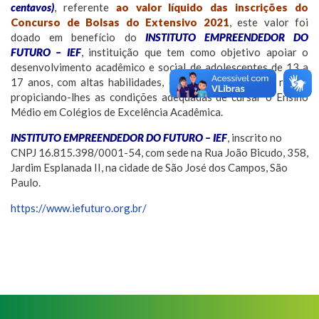
centavos)
, referente
ao valor líquido das inscrições do
Concurso de Bolsas do Extensivo 2021
, este valor foi
doado em benefício do
INSTITUTO EMPREENDEDOR DO
FUTURO – IEF
, instituição que tem como objetivo apoiar o
desenvolvimento acadêmico e social de adolescentes de 13 a
17 anos, com altas habilidades, de famílias com baixa renda,
propiciando-lhes as condições adequadas de cursar o Ensino
Médio em Colégios de Excelência Acadêmica. ⠀
INSTITUTO EMPREENDEDOR DO FUTURO – IEF
, inscrito no
CNPJ 16.815.398/0001-54, com sede na Rua João Bicudo, 358,
Jardim Esplanada II, na cidade de São José dos Campos, São
Paulo. ⠀
https://www.iefuturo.org.br/