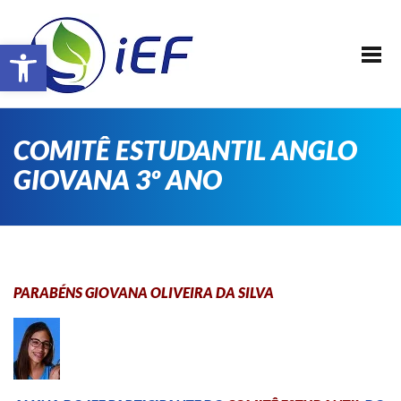
SOBRE O IEF
Barra de Ferramentas Aberta
ALUNOS
REALIZAÇÕES
EVENTOS
COMITÊ ESTUDANTIL ANGLO
PATROCINADORES
GIOVANA 3º ANO
FAÇA PARTE !
TRANSPARÊNCIA
CONTATO
PARABÉNS GIOVANA OLIVEIRA DA SILVA
E-BOOK IEF