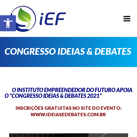
SOBRE O IEF
Barra de Ferramentas Aberta
ALUNOS
REALIZAÇÕES
EVENTOS
CONGRESSO IDEIAS & DEBATES
PATROCINADORES
FAÇA PARTE !
TRANSPARÊNCIA
O INSTITUTO EMPREENDEDOR DO FUTURO APOIA
CONTATO
O “CONGRESSO IDEIAS & DEBATES 2021”
E-BOOK IEF
INSCRIÇÕES GRATUITAS NO SITE DO EVENTO:
WWW.IDEIASEDEBATES.COM.BR