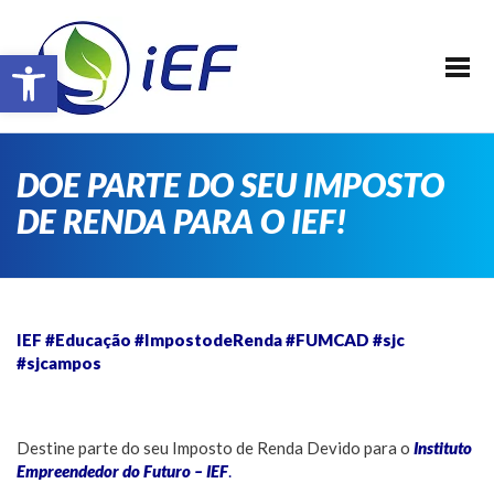
SOBRE O IEF
Barra de Ferramentas Aberta
ALUNOS
REALIZAÇÕES
EVENTOS
DOE PARTE DO SEU IMPOSTO
PATROCINADORES
DE RENDA PARA O IEF!
FAÇA PARTE !
TRANSPARÊNCIA
CONTATO
IEF #Educação #ImpostodeRenda #FUMCAD #sjc
#sjcampos
E-BOOK IEF
Destine parte do seu Imposto de Renda Devido para o
Instituto
Empreendedor do Futuro – IEF
.