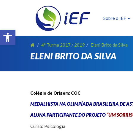
SOBRE O IEF
ALUNOS
Sobre o IEF
Barra de Ferramentas Aberta
REALIZAÇÕES
EVENTOS
4ª Turma 2017 / 2019
Eleni Brito da Silva
ELENI BRITO DA SILVA
PATROCINADORES
FAÇA PARTE !
TRANSPARÊNCIA
CONTATO
Colégio de Origem: COC
E-BOOK IEF
MEDALHISTA NA OLIMPÍADA BRASILEIRA DE A
ALUNA PARTICIPANTE DO PROJETO
“UM SORRIS
Curso: Psicologia