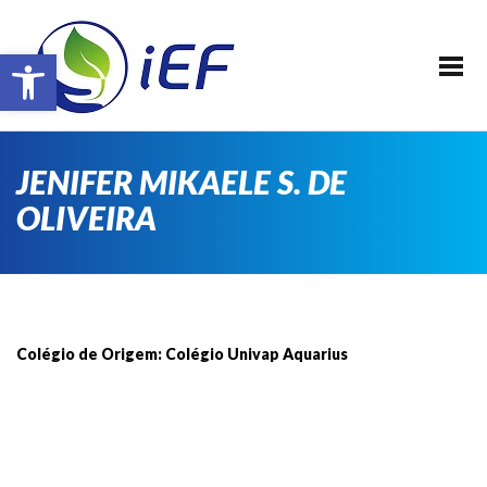
SOBRE O IEF
Barra de Ferramentas Aberta
ALUNOS
REALIZAÇÕES
EVENTOS
JENIFER MIKAELE S. DE
PATROCINADORES
OLIVEIRA
FAÇA PARTE !
TRANSPARÊNCIA
CONTATO
Colégio de Origem
:
Colégio Univap Aquarius
E-BOOK IEF