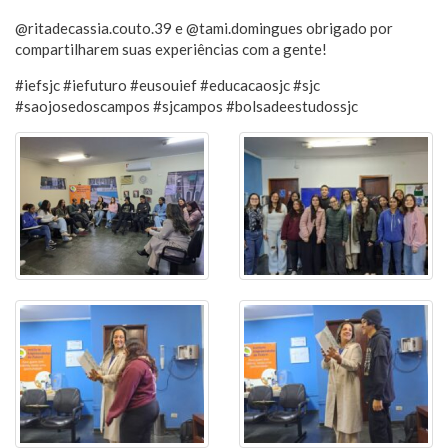
@ritadecassia.couto.39 e @tami.domingues obrigado por
compartilharem suas experiências com a gente!
#iefsjc #iefuturo #eusouief #educacaosjc #sjc
#saojosedoscampos #sjcampos #bolsadeestudossjc