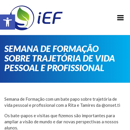
SOBRE O IEF
Barra de Ferramentas Aberta
ALUNOS
REALIZAÇÕES
EVENTOS
SEMANA DE FORMAÇÃO
PATROCINADORES
SOBRE TRAJETÓRIA DE VIDA
FAÇA PARTE !
PESSOAL E PROFISSIONAL
TRANSPARÊNCIA
CONTATO
E-BOOK IEF
Semana de Formação com um bate papo sobre trajetória de
vida pessoal e profissional com a Rita e Tamires da @onset.ti
Os bate-papos e visitas que fizemos são importantes para
ampliar a visão de mundo e dar novas perspectivas a nossos
alunos.