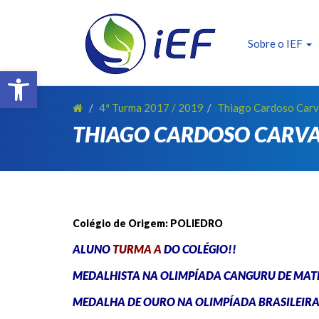
SOBRE O IEF
ALUNOS
Sobre o IEF
Barra de Ferramentas Aberta
REALIZAÇÕES
EVENTOS
4ª Turma 2017 / 2019
Thiago Cardoso Carv
THIAGO CARDOSO CARV
PATROCINADORES
FAÇA PARTE !
TRANSPARÊNCIA
CONTATO
Colégio de Origem: POLIEDRO
E-BOOK IEF
ALUNO
TURMA A
DO COLÉGIO!!
MEDALHISTA NA OLIMPÍADA CANGURU DE MAT
MEDALHA DE OURO NA
OLIMPÍADA BRASILEIR