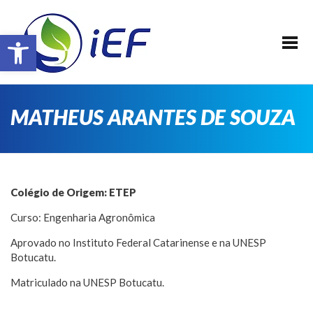
SOBRE O IEF
Barra de Ferramentas Aberta
ALUNOS
REALIZAÇÕES
EVENTOS
MATHEUS ARANTES DE SOUZA
PATROCINADORES
FAÇA PARTE !
TRANSPARÊNCIA
Colégio de Origem: ETEP
CONTATO
Curso: Engenharia Agronômica
E-BOOK IEF
Aprovado no Instituto Federal Catarinense e na UNESP
Botucatu.
Matriculado na UNESP Botucatu.